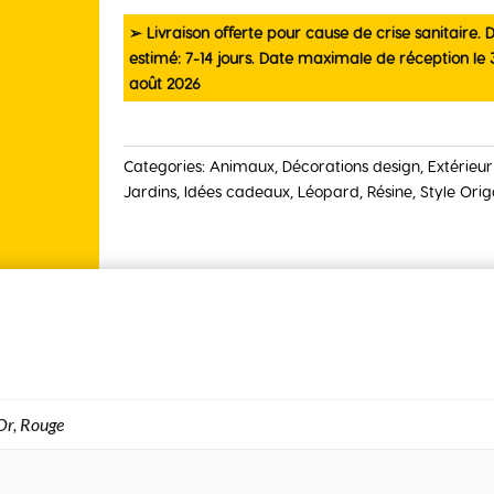
quantity
➢ Livraison offerte pour cause de crise sanitaire. D
estimé: 7-14 jours. Date maximale de réception le 
août 2026
Categories:
Animaux
,
Décorations design
,
Extérieur
Jardins
,
Idées cadeaux
,
Léopard
,
Résine
,
Style Ori
 Or, Rouge