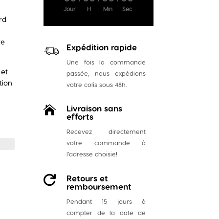
Jour
H
Min
Sec
rd
re
Expédition rapide
Une fois la commande
 et
passée, nous expédions
tion
votre colis sous 48h.
Livraison sans

efforts
Recevez directement
votre commande à
l’adresse choisie!
Retours et

remboursement
Pendant 15 jours à
compter de la date de