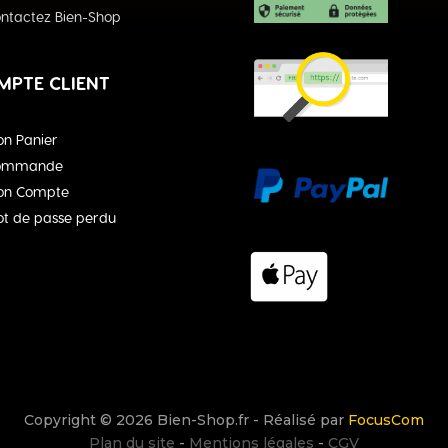
ntactez Bien-Shop
MPTE CLIENT
n Panier
ommande
on Compte
t de passe perdu
Copyright © 2026 Bien-Shop.fr - Réalisé par
FocusCom
Plan du site
-
Mentions légales
-
CGV