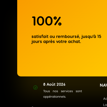
100
%
satisfait ou remboursé, jusqu’à 15
jours après votre achat.
8 Août 2026
NA
R
Tous nos services sont
oppérationnels.
Ac
La