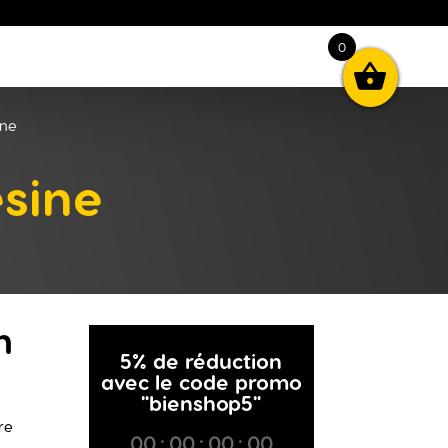
0
ine
sine
n
5% de réduction
avec le code promo
"bienshop5"
re
00
:
00
:
00
:
00