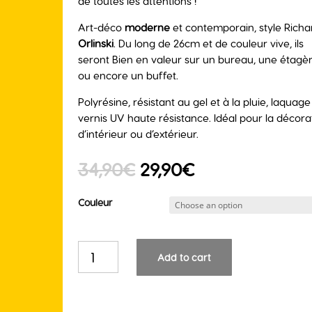
de toutes les attentions !
Art-déco
moderne
et contemporain, style Richa
Orlinski
. Du long de 26cm et de couleur vive, ils
seront Bien en valeur sur un bureau, une étagè
ou encore un buffet.
Polyrésine, résistant au gel et à la pluie, laquage
vernis UV haute résistance. Idéal pour la décora
d’intérieur ou d’extérieur.
34,90
€
29,90
€
Couleur
Léopard
Add to cart
Origami
en
résine