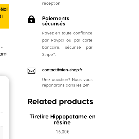
réception
élai
31
Paiements

sécurisés
Payez en toute confiance
par Paypal ou par carte
 -
bancaire, sécurisé par
gami
Stripe
™
.

contact@bien-shop.fr
Une question? Nous vous
répondrons dans les 24h
Related products
Tirelire Hippopotame en
résine
16,00
€