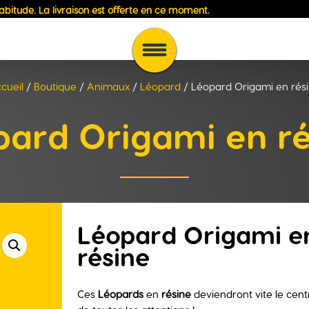
habitude. La
livraison
est
offerte
en ce moment.
cueil
/
Boutique
/
Animaux
/
Léopard
/ Léopard Origami en rés
pard Origami en ré
Léopard Origami e
résine
Ces
Léopards
en
résine
deviendront vite le cent