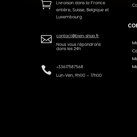

Livraison dans la France
Co
entière, Suisse, Belgique et
Luxembourg.
CO
contact@bien-shop.fr

Mo
Nous vous répondrons
dans les 24h
C
M
Mo
+33617587568

Lun-Ven, 9h00 – 17h00