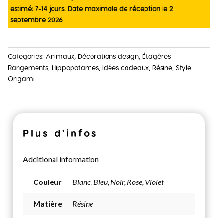
estimé: 7-14 jours. Date maximale de réception le 2
septembre 2026
Categories:
Animaux
,
Décorations design
,
Étagères -
Rangements
,
Hippopotames
,
Idées cadeaux
,
Résine
,
Style
Origami
Plus d'infos
Additional information
Couleur
Blanc, Bleu, Noir, Rose, Violet
Matière
Résine