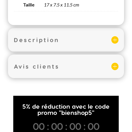
Taille
17 x 7.5 x 11.5 cm
Description
Avis clients
5% de réduction avec le code
promo "bienshop5"
00
:
00
:
00
:
00