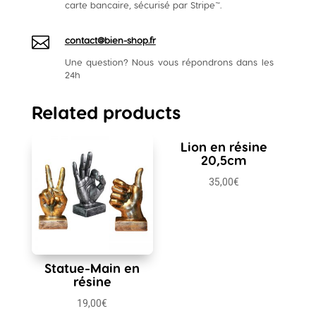
carte bancaire, sécurisé par Stripe
™
.

contact@bien-shop.fr
Une question? Nous vous répondrons dans les
24h
Related products
Lion en résine
20,5cm
35,00
€
Statue-Main en
résine
19,00
€