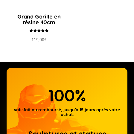
Grand Gorille en
résine 40cm
Rated
119,00
€
5.00
out of 5
100
%
satisfait ou remboursé, jusqu’à 15 jours après votre
achat.
Sculptures et statues