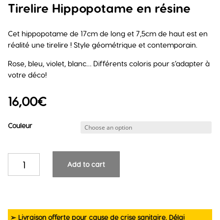
Tirelire Hippopotame en résine
Cet hippopotame de 17cm de long et 7,5cm de haut est en
réalité une tirelire ! Style géométrique et contemporain.
Rose, bleu, violet, blanc… Différents coloris pour s’adapter à
votre déco!
16,00
€
Couleur
Tirelire
Add to cart
Hippopotame
en
résine
quantity
➢ Livraison offerte pour cause de crise sanitaire. Délai