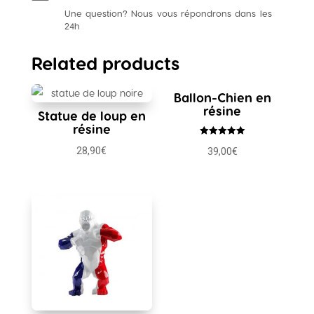
Une question? Nous vous répondrons dans les
24h
Related products
Ballon-Chien en
résine
Statue de loup en
résine
Rated
28,90
€
39,00
€
5.00
out of 5