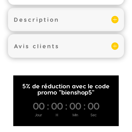
Description
Avis clients
5% de réduction avec le code
promo "bienshop5"
00
:
00
:
00
:
00
Jour
H
Min
Sec