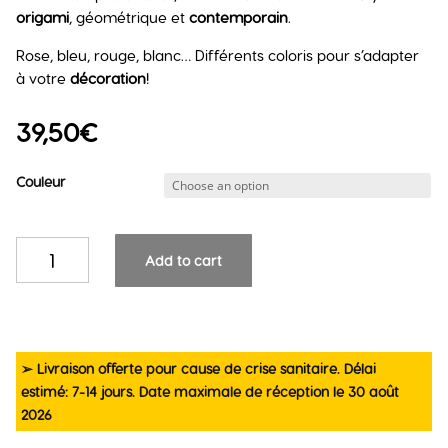
origami
, géométrique et
contemporain
.
Rose, bleu, rouge, blanc… Différents coloris pour s’adapter
à votre
décoration
!
39,50
€
Couleur
Ourson-
Add to cart
Tirelire
en
résine
quantity
➢ Livraison offerte pour cause de crise sanitaire. Délai
estimé: 7-14 jours. Date maximale de réception le 30 août
2026