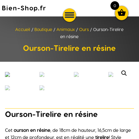
0

Accueil
/
Boutique
/
Animaux
/
Ours
/ Ourson-Tirelire
en résine
Ourson-Tirelire en résine
Ourson-Tirelire en résine
Cet
ourson en résine
, de 18cm de hauteur, 16,5cm de large
et 12cm de profondeur, est en réalité une
tirelire
! Style